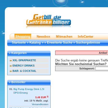
Shopping
Newsbox
Mitmachen
InfoCenter
Startseite
»
Katalog
»
»
Erweiterte Suche
»
Suchergebnisse
Artike
» Kategorien
Die Suche ergab keine genauen Treffe
XXL-SPARPAKETE
Möchten Sie nocheinmal Suchen?
ENERGY DRINKS
Schlagwort:
BAR- & COCKTAIL
» Bestseller
01.
Big Pump Energy Drink 1,5l
DPG-Einweg
1)
3,48 EUR
inkl. 19 % MwSt. zzgl.
Versandkosten