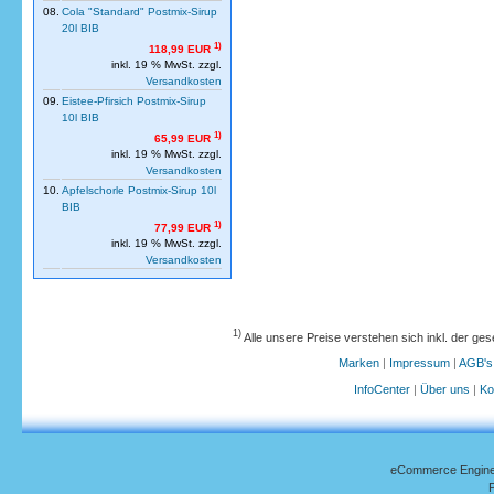
08.
Cola "Standard" Postmix-Sirup
20l BIB
1)
118,99 EUR
inkl. 19 % MwSt. zzgl.
Versandkosten
09.
Eistee-Pfirsich Postmix-Sirup
10l BIB
1)
65,99 EUR
inkl. 19 % MwSt. zzgl.
Versandkosten
10.
Apfelschorle Postmix-Sirup 10l
BIB
1)
77,99 EUR
inkl. 19 % MwSt. zzgl.
Versandkosten
1)
Alle unsere Preise verstehen sich inkl. der ge
Marken
|
Impressum
|
AGB's
InfoCenter
|
Über uns
|
Ko
eCommerce Engin
P