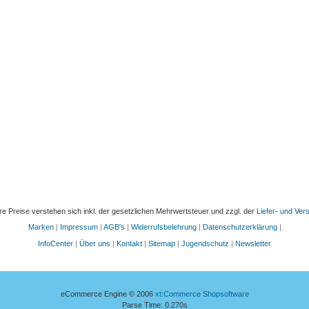
re Preise verstehen sich inkl. der gesetzlichen Mehrwertsteuer und zzgl. der
Liefer- und Ve
Marken
|
Impressum
|
AGB's
|
Widerrufsbelehrung
|
Datenschutzerklärung
|
InfoCenter
|
Über uns
|
Kontakt
|
Sitemap
|
Jugendschutz
|
Newsletter
eCommerce Engine © 2006
xt:Commerce Shopsoftware
Parse Time: 0.270s