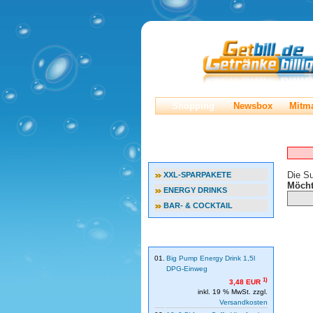
Shopping
Newsbox
Mitm
Startseite
»
Katalog
»
Erweiterte S
» Kategorien
Die Su
XXL-SPARPAKETE
Möcht
ENERGY DRINKS
BAR- & COCKTAIL
» Bestseller
01.
Big Pump Energy Drink 1,5l
DPG-Einweg
1)
3,48 EUR
inkl. 19 % MwSt. zzgl.
Versandkosten