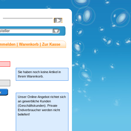
teller
nmelden
|
Warenkorb
|
Zur Kasse
» Warenkorb
Sie haben noch keine Artikel in
Ihrem Warenkorb.
» Newsbox
Unser Online-Angebot richtet sich
an gewerbliche Kunden
(Geschäftskunden). Private
Endverbraucher werden nicht
beliefert!