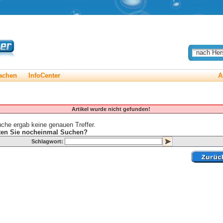
nach Hers
achen
InfoCenter
A
uche
»
Suchergebnisse
Artikel wurde nicht gefunden!
che ergab keine genauen Treffer.
en Sie nocheinmal Suchen?
Schlagwort: