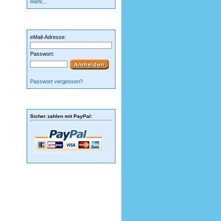
mehr...
» Willkommen zurück!
eMail-Adresse:
Passwort:
Passwort vergessen?
» Informationen
Sicher zahlen mit PayPal
: