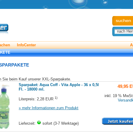
nach Hers
achen
InfoCenter
A
AKETE
-SPARPAKETE
n Sie beim Kauf unserer XXL-Sparpakete.
Sparpaket: Aqua Coff - Vita Apple - 36 x 0,5l
49,95 
Fl. - 18000 ml.
inkl. 19 % MwSt.
1)
Literpreis: 2,28 EUR
Versand
» mehr Informationen zum Produkt
Lieferzeit:
sofort (3-7 Werktage)