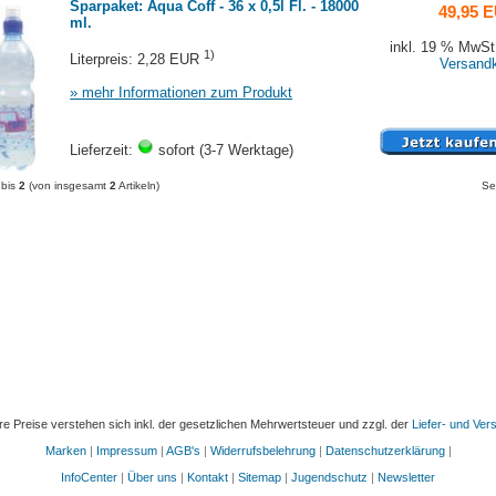
Sparpaket: Aqua Coff - 36 x 0,5l Fl. - 18000
49,95 
ml.
inkl. 19 % MwSt.
1)
Literpreis: 2,28 EUR
Versand
» mehr Informationen zum Produkt
Lieferzeit:
sofort (3-7 Werktage)
bis
2
(von insgesamt
2
Artikeln)
Se
re Preise verstehen sich inkl. der gesetzlichen Mehrwertsteuer und zzgl. der
Liefer- und Ve
Marken
|
Impressum
|
AGB's
|
Widerrufsbelehrung
|
Datenschutzerklärung
|
InfoCenter
|
Über uns
|
Kontakt
|
Sitemap
|
Jugendschutz
|
Newsletter