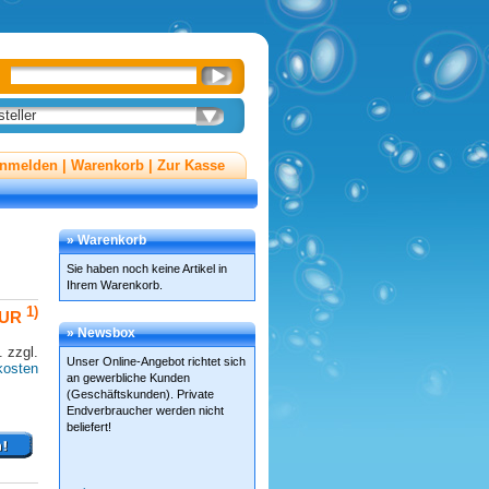
teller
nmelden
|
Warenkorb
|
Zur Kasse
» Warenkorb
Sie haben noch keine Artikel in
Ihrem Warenkorb.
1)
EUR
» Newsbox
 zzgl.
Unser Online-Angebot richtet sich
kosten
an gewerbliche Kunden
(Geschäftskunden). Private
Endverbraucher werden nicht
beliefert!