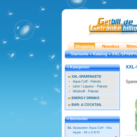
Shopping
Newsbox
Mitm
Startseite
»
Katalog
»
XXL-SPARP
XXL
» Kategorien
XXL-SPARPAKETE
Spare
-
Aqua Coff - Pakete
-
Likör / Liqueur - Pakete
-
Wodnoff - Pakete
ENERGY DRINKS
BAR- & COCKTAIL
» Bestseller
01.
Sparpaket: Aqua Coff - Vita
Apple - 36 x 0,5l Fl.
1)