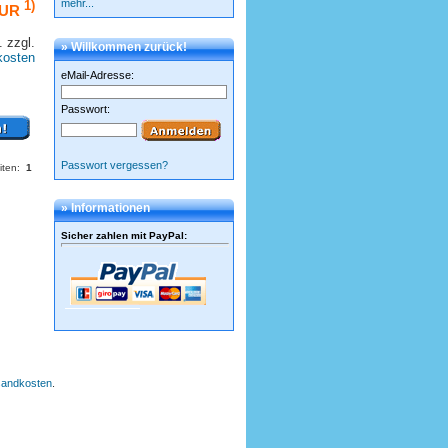
mehr...
1)
EUR
 zzgl.
» Willkommen zurück!
kosten
eMail-Adresse:
Passwort:
Passwort vergessen?
iten:
1
» Informationen
Sicher zahlen mit PayPal
:
rsandkosten
.