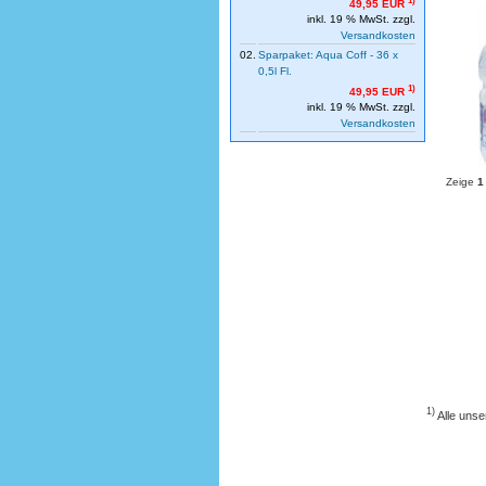
49,95 EUR
inkl. 19 % MwSt. zzgl.
Versandkosten
02.
Sparpaket: Aqua Coff - 36 x
0,5l Fl.
1)
49,95 EUR
inkl. 19 % MwSt. zzgl.
Versandkosten
Zeige
1
1)
Alle unse