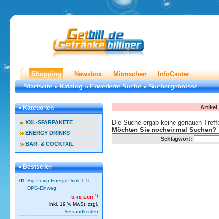
Shopping
Newsbox
Mitmachen
InfoCenter
Startseite
»
Katalog
»
Erweiterte Suche
»
Suchergebnisse
Artike
» Kategorien
Die Suche ergab keine genauen Treffe
XXL-SPARPAKETE
Möchten Sie nocheinmal Suchen?
ENERGY DRINKS
Schlagwort:
BAR- & COCKTAIL
» Bestseller
01.
Big Pump Energy Drink 1,5l
DPG-Einweg
1)
3,48 EUR
inkl. 19 % MwSt. zzgl.
Versandkosten