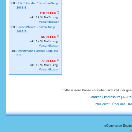
08.
Cola "Standard" Postmix-Sirup
20l BIB
1)
118,99 EUR
inkl. 19 % MwSt. zzgl.
Versandkosten
09.
Eistee-Pfirsich Postmix-Sirup
10l BIB
1)
65,99 EUR
inkl. 19 % MwSt. zzgl.
Versandkosten
10.
Apfelschorle Postmix-Sirup 10l
BIB
1)
77,99 EUR
inkl. 19 % MwSt. zzgl.
Versandkosten
1)
Alle unsere Preise verstehen sich inkl. der ge
Marken
|
Impressum
|
AGB's
InfoCenter
|
Über uns
|
Ko
eCommerce Engin
P