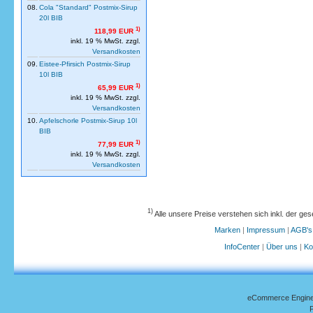
08.
Cola "Standard" Postmix-Sirup
20l BIB
1)
118,99 EUR
inkl. 19 % MwSt. zzgl.
Versandkosten
09.
Eistee-Pfirsich Postmix-Sirup
10l BIB
1)
65,99 EUR
inkl. 19 % MwSt. zzgl.
Versandkosten
10.
Apfelschorle Postmix-Sirup 10l
BIB
1)
77,99 EUR
inkl. 19 % MwSt. zzgl.
Versandkosten
1)
Alle unsere Preise verstehen sich inkl. der ge
Marken
|
Impressum
|
AGB's
InfoCenter
|
Über uns
|
Ko
eCommerce Engin
P