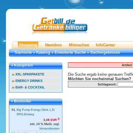
Shopping
Newsbox
Mitmachen
InfoCenter
Startseite
»
Katalog
»
Erweiterte Suche
»
Suchergebnisse
Artike
» Kategorien
Die Suche ergab keine genauen Treffe
XXL-SPARPAKETE
Möchten Sie nocheinmal Suchen?
ENERGY DRINKS
Schlagwort:
BAR- & COCKTAIL
» Bestseller
01.
Big Pump Energy Drink 1,5l
DPG-Einweg
1)
3,48 EUR
inkl. 19 % MwSt. zzgl.
Versandkosten