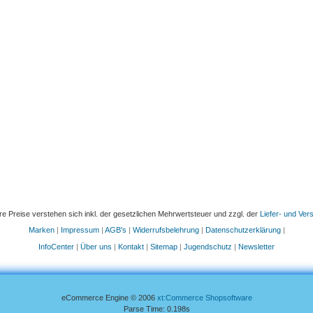
re Preise verstehen sich inkl. der gesetzlichen Mehrwertsteuer und zzgl. der
Liefer- und Ve
Marken
|
Impressum
|
AGB's
|
Widerrufsbelehrung
|
Datenschutzerklärung
|
InfoCenter
|
Über uns
|
Kontakt
|
Sitemap
|
Jugendschutz
|
Newsletter
eCommerce Engine © 2006
xt:Commerce Shopsoftware
Parse Time: 0.198s