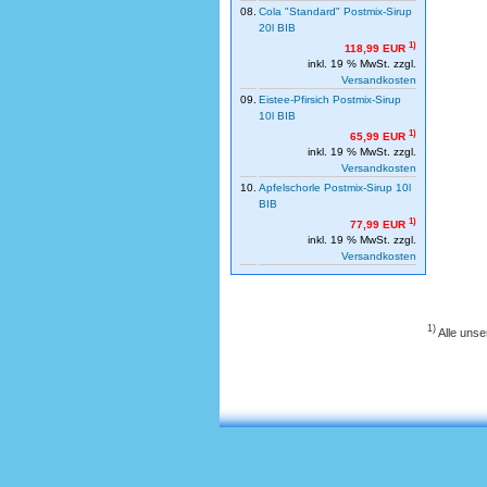
08.
Cola "Standard" Postmix-Sirup
20l BIB
1)
118,99 EUR
inkl. 19 % MwSt. zzgl.
Versandkosten
09.
Eistee-Pfirsich Postmix-Sirup
10l BIB
1)
65,99 EUR
inkl. 19 % MwSt. zzgl.
Versandkosten
10.
Apfelschorle Postmix-Sirup 10l
BIB
1)
77,99 EUR
inkl. 19 % MwSt. zzgl.
Versandkosten
1)
Alle unse