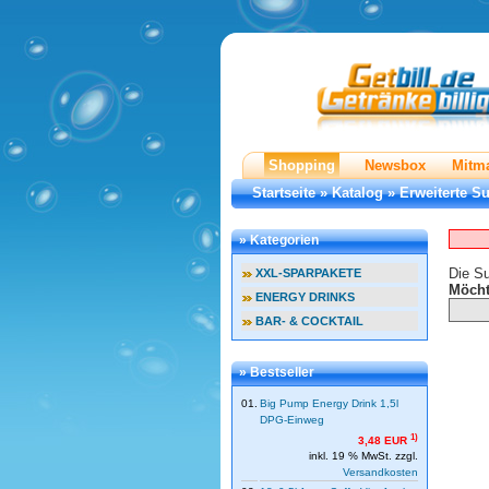
Shopping
Newsbox
Mitm
Startseite
»
Katalog
»
Erweiterte S
» Kategorien
Die Su
XXL-SPARPAKETE
Möcht
ENERGY DRINKS
BAR- & COCKTAIL
» Bestseller
01.
Big Pump Energy Drink 1,5l
DPG-Einweg
1)
3,48 EUR
inkl. 19 % MwSt. zzgl.
Versandkosten