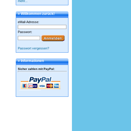
mehr...
» Willkommen zurück!
eMail-Adresse:
Passwort:
Passwort vergessen?
» Informationen
Sicher zahlen mit PayPal
: