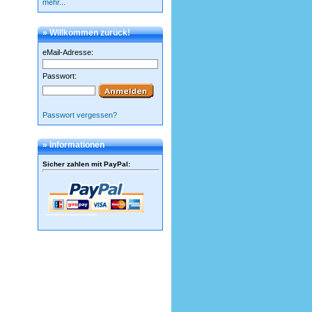
mehr...
» Willkommen zurück!
eMail-Adresse:
Passwort:
Passwort vergessen?
» Informationen
Sicher zahlen mit PayPal
: