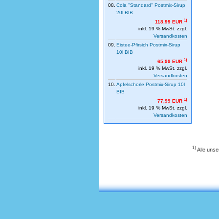
08.
Cola "Standard" Postmix-Sirup
20l BIB
1)
118,99 EUR
inkl. 19 % MwSt. zzgl.
Versandkosten
09.
Eistee-Pfirsich Postmix-Sirup
10l BIB
1)
65,99 EUR
inkl. 19 % MwSt. zzgl.
Versandkosten
10.
Apfelschorle Postmix-Sirup 10l
BIB
1)
77,99 EUR
inkl. 19 % MwSt. zzgl.
Versandkosten
1)
Alle unse