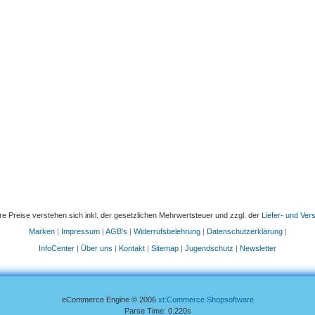
re Preise verstehen sich inkl. der gesetzlichen Mehrwertsteuer und zzgl. der
Liefer- und Ve
Marken
|
Impressum
|
AGB's
|
Widerrufsbelehrung
|
Datenschutzerklärung
|
InfoCenter
|
Über uns
|
Kontakt
|
Sitemap
|
Jugendschutz
|
Newsletter
eCommerce Engine © 2006
xt:Commerce Shopsoftware
Parse Time: 0.220s