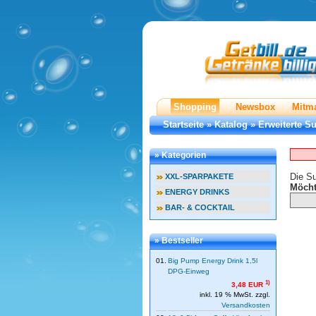
Shopping
Newsbox
Mitm
Startseite
»
Katalog
»
Erweiterte S
» Kategorien
Die Su
XXL-SPARPAKETE
Möcht
ENERGY DRINKS
BAR- & COCKTAIL
» Bestseller
01.
Big Pump Energy Drink 1,5l
DPG-Einweg
1)
3,48 EUR
inkl. 19 % MwSt. zzgl.
Versandkosten