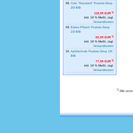
08.
Cola "Standard" Postmix-Sirup
20l BIB
1)
118,99 EUR
inkl. 19 % MwSt. zzgl.
Versandkosten
09.
Eistee-Pfirsich Postmix-Sirup
10l BIB
1)
65,99 EUR
inkl. 19 % MwSt. zzgl.
Versandkosten
10.
Apfelschorle Postmix-Sirup 10l
BIB
1)
77,99 EUR
inkl. 19 % MwSt. zzgl.
Versandkosten
1)
Alle unse