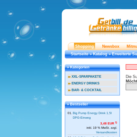
Shopping
Newsbox
Mitm
Startseite
»
Katalog
»
Erweiterte S
» Kategorien
Die Su
XXL-SPARPAKETE
Möcht
ENERGY DRINKS
BAR- & COCKTAIL
» Bestseller
01.
Big Pump Energy Drink 1,5l
DPG-Einweg
1)
3,48 EUR
inkl. 19 % MwSt. zzgl.
Versandkosten