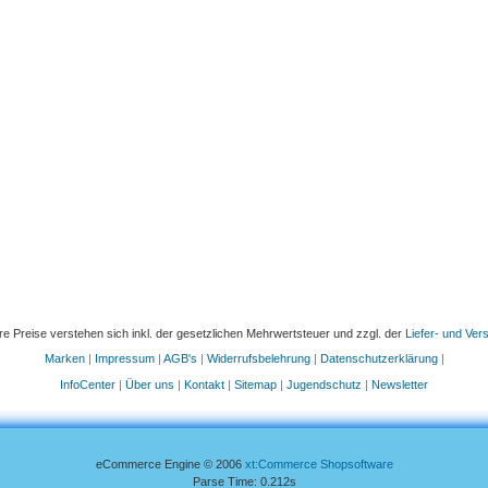
re Preise verstehen sich inkl. der gesetzlichen Mehrwertsteuer und zzgl. der
Liefer- und Ve
Marken
|
Impressum
|
AGB's
|
Widerrufsbelehrung
|
Datenschutzerklärung
|
InfoCenter
|
Über uns
|
Kontakt
|
Sitemap
|
Jugendschutz
|
Newsletter
eCommerce Engine © 2006
xt:Commerce Shopsoftware
Parse Time: 0.212s