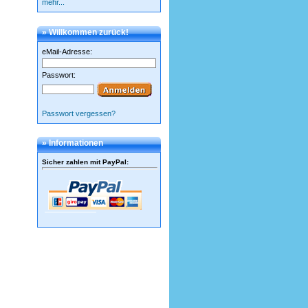
mehr...
» Willkommen zurück!
eMail-Adresse:
Passwort:
Passwort vergessen?
» Informationen
Sicher zahlen mit PayPal
: