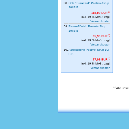
08.
Cola "Standard" Postmix-Sirup
20l BIB
1)
118,99 EUR
inkl. 19 % MwSt. zzgl.
Versandkosten
09.
Eistee-Pfirsich Postmix-Sirup
10l BIB
1)
65,99 EUR
inkl. 19 % MwSt. zzgl.
Versandkosten
10.
Apfelschorle Postmix-Sirup 10l
BIB
1)
77,99 EUR
inkl. 19 % MwSt. zzgl.
Versandkosten
1)
Alle unse