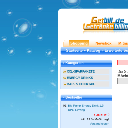
Shopping
Newsbox
Mitm
Startseite
»
Katalog
»
Erweiterte S
» Kategorien
Die Su
XXL-SPARPAKETE
Möcht
ENERGY DRINKS
BAR- & COCKTAIL
» Bestseller
01.
Big Pump Energy Drink 1,5l
DPG-Einweg
1)
3,48 EUR
inkl. 19 % MwSt. zzgl.
Versandkosten