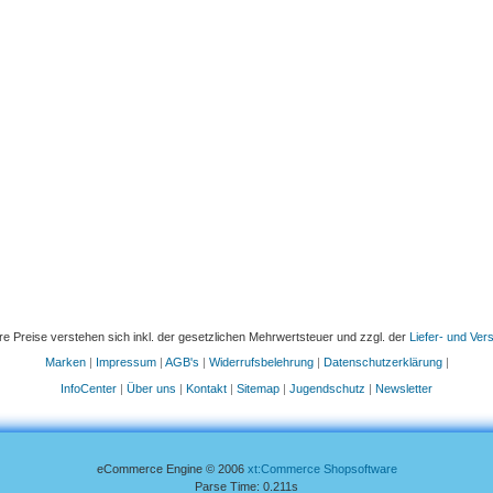
re Preise verstehen sich inkl. der gesetzlichen Mehrwertsteuer und zzgl. der
Liefer- und Ve
Marken
|
Impressum
|
AGB's
|
Widerrufsbelehrung
|
Datenschutzerklärung
|
InfoCenter
|
Über uns
|
Kontakt
|
Sitemap
|
Jugendschutz
|
Newsletter
eCommerce Engine © 2006
xt:Commerce Shopsoftware
Parse Time: 0.211s