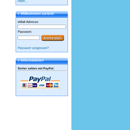
mehr...
» Willkommen zurück!
eMail-Adresse:
Passwort:
Passwort vergessen?
» Informationen
Sicher zahlen mit PayPal
: