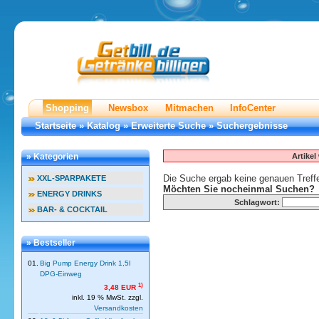
Shopping
Newsbox
Mitmachen
InfoCenter
Startseite
»
Katalog
»
Erweiterte Suche
»
Suchergebnisse
Artike
» Kategorien
Die Suche ergab keine genauen Treffe
XXL-SPARPAKETE
Möchten Sie nocheinmal Suchen?
ENERGY DRINKS
Schlagwort:
BAR- & COCKTAIL
» Bestseller
01.
Big Pump Energy Drink 1,5l
DPG-Einweg
1)
3,48 EUR
inkl. 19 % MwSt. zzgl.
Versandkosten