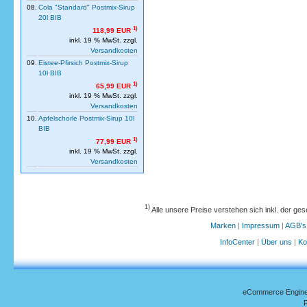
08.
Cola "Standard" Postmix-Sirup
20l BIB
1)
118,99 EUR
inkl. 19 % MwSt. zzgl.
Versandkosten
09.
Eistee-Pfirsich Postmix-Sirup
10l BIB
1)
65,99 EUR
inkl. 19 % MwSt. zzgl.
Versandkosten
10.
Apfelschorle Postmix-Sirup 10l
BIB
1)
77,99 EUR
inkl. 19 % MwSt. zzgl.
Versandkosten
1)
Alle unsere Preise verstehen sich inkl. der ge
Marken
|
Impressum
|
AGB's
InfoCenter
|
Über uns
|
Ko
eCommerce Engin
P