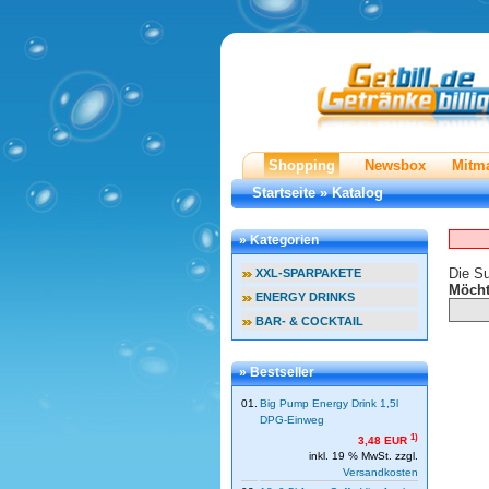
Shopping
Newsbox
Mitm
Startseite
»
Katalog
» Kategorien
Die Su
XXL-SPARPAKETE
Möcht
ENERGY DRINKS
BAR- & COCKTAIL
» Bestseller
01.
Big Pump Energy Drink 1,5l
DPG-Einweg
1)
3,48 EUR
inkl. 19 % MwSt. zzgl.
Versandkosten