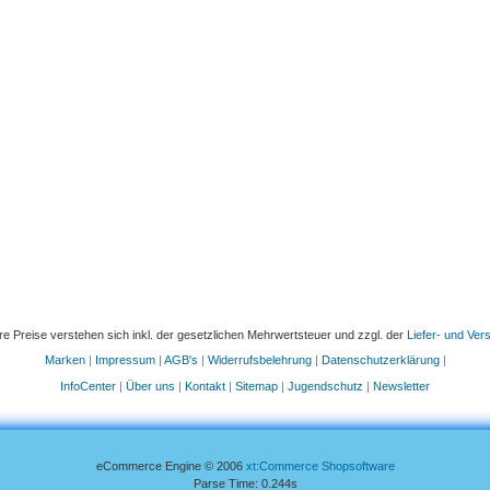
re Preise verstehen sich inkl. der gesetzlichen Mehrwertsteuer und zzgl. der
Liefer- und Ve
Marken
|
Impressum
|
AGB's
|
Widerrufsbelehrung
|
Datenschutzerklärung
|
InfoCenter
|
Über uns
|
Kontakt
|
Sitemap
|
Jugendschutz
|
Newsletter
eCommerce Engine © 2006
xt:Commerce Shopsoftware
Parse Time: 0.244s