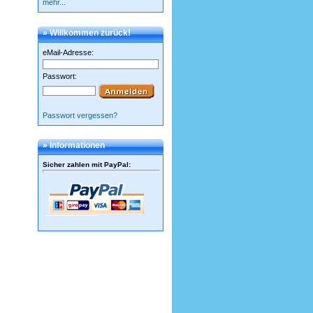
mehr...
» Willkommen zurück!
eMail-Adresse:
Passwort:
Passwort vergessen?
» Informationen
Sicher zahlen mit PayPal
: