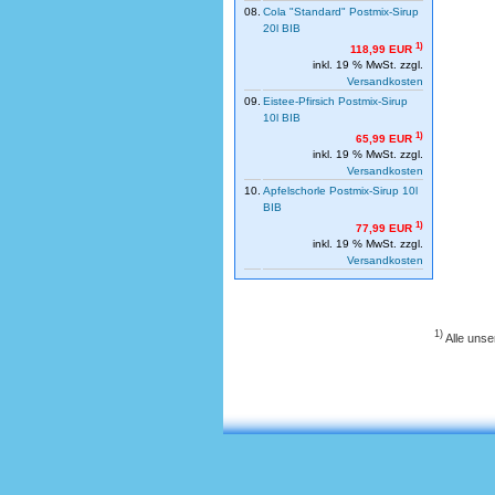
08.
Cola "Standard" Postmix-Sirup
20l BIB
1)
118,99 EUR
inkl. 19 % MwSt. zzgl.
Versandkosten
09.
Eistee-Pfirsich Postmix-Sirup
10l BIB
1)
65,99 EUR
inkl. 19 % MwSt. zzgl.
Versandkosten
10.
Apfelschorle Postmix-Sirup 10l
BIB
1)
77,99 EUR
inkl. 19 % MwSt. zzgl.
Versandkosten
1)
Alle unse