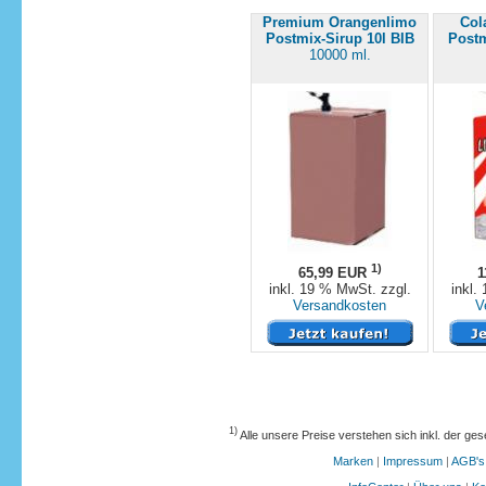
Premium Orangenlimo
Col
Postmix-Sirup 10l BIB
Postm
10000 ml.
1)
65,99 EUR
1
inkl. 19 % MwSt. zzgl.
inkl.
Versandkosten
V
1)
Alle unsere Preise verstehen sich inkl. der ge
Marken
|
Impressum
|
AGB's