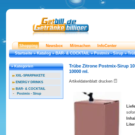
Shopping
Newsbox
Mitmachen
InfoCenter
Startseite
»
Katalog
»
BAR- & COCKTAIL
»
Postmix - Sirup
»
Trü
Trübe Zitrone Postmix-Sirup 10
» Kategorien
10000 ml.
XXL-SPARPAKETE
Artikeldatenblatt drucken
ENERGY DRINKS
BAR- & COCKTAIL
-
Postmix - Sirup
Liefe
sofo
Inhal
Liter