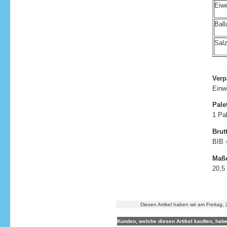
Eiw
Ball
Sal
Verp
Einw
Pale
1 Pa
Brut
BIB 
Maße
20,5
Diesen Artikel haben wir am Freita
Kunden, welche diesen Artikel kauften, habe