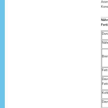
Arom
Kons
Nähr
Fert
Durc
Nähr
Bre
Fett
Davo
Fett
Koh
Dav