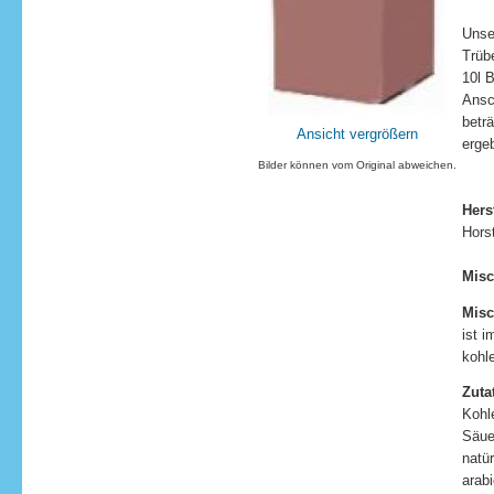
Unse
Trübe
10l 
Ansc
beträ
Ansicht vergrößern
erge
Bilder können vom Original abweichen.
Hers
Hors
Misc
Misc
ist 
kohl
Zuta
Kohl
Säue
natü
arab