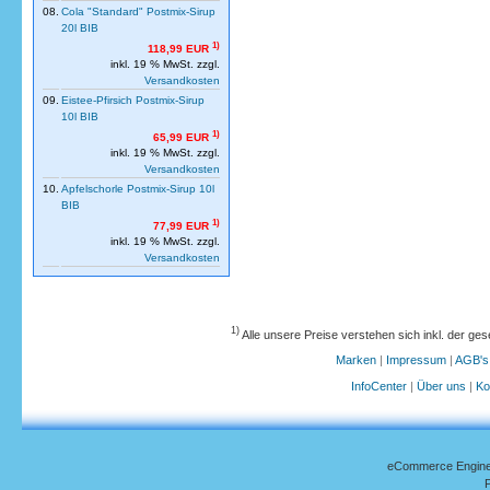
08.
Cola "Standard" Postmix-Sirup
20l BIB
1)
118,99 EUR
inkl. 19 % MwSt. zzgl.
Versandkosten
09.
Eistee-Pfirsich Postmix-Sirup
10l BIB
1)
65,99 EUR
inkl. 19 % MwSt. zzgl.
Versandkosten
10.
Apfelschorle Postmix-Sirup 10l
BIB
1)
77,99 EUR
inkl. 19 % MwSt. zzgl.
Versandkosten
1)
Alle unsere Preise verstehen sich inkl. der ge
Marken
|
Impressum
|
AGB's
InfoCenter
|
Über uns
|
Ko
eCommerce Engin
P