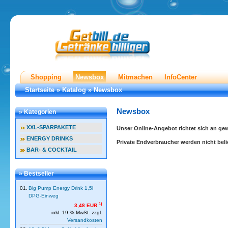
Shopping
Newsbox
Mitmachen
InfoCenter
Startseite
»
Katalog
»
Newsbox
Newsbox
» Kategorien
XXL-SPARPAKETE
Unser Online-Angebot richtet sich an g
ENERGY DRINKS
Private Endverbraucher werden nicht belie
BAR- & COCKTAIL
» Bestseller
01.
Big Pump Energy Drink 1,5l
DPG-Einweg
1)
3,48 EUR
inkl. 19 % MwSt. zzgl.
Versandkosten